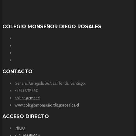
COLEGIO MONSEÑOR DIEGO ROSALES
CONTACTO
General Arriagada 867, La Florida, Santiago.
+56232718550
enlace@cmdr.cl
www.colegiomonseñordiegorosales.cl
ACCESO DIRECTO
INICIO
PLATAFORMAS