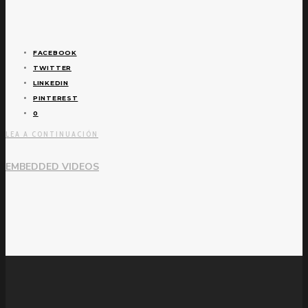
FACEBOOK
TWITTER
LINKEDIN
PINTEREST
0
LEA A CONTINUACIÓN
EMBEDDED VIDEOS