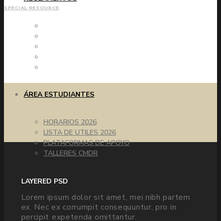
SPECIAL RESOURCE
REGLAMENTO DE EVALUACIÓN Y PROMOCIÓN
RICE BÁSICA Y MEDIA
PROTOCOLOS BÁSICA Y MEDIA
RICE PÁRVULOS
PROTOCOLOS PÁRVULOS
ÁREA ESTUDIANTES
HORARIOS 2026
LISTA DE UTILES 2026
PLATAFORMAS DE APOYO
TALLERES CMDR
LAYERED PSD
Lorem ipsum dolor sit amet, mei nibh partem
ex. Nec ex corrumpit consequuntur, pro in
percipit expetenda omittantur.