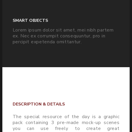
SMART OBJECTS
Lorem ipsum dolor sit amet, mei nibh partem
ex. Nec ex corrumpit consequuntur, pro in
percipit expetenda omittantur.
DESCRIPTION & DETAILS
The special resource of the day is a graphic
pack containing 3 pre-made mock-up scenes
you can use freely to create great