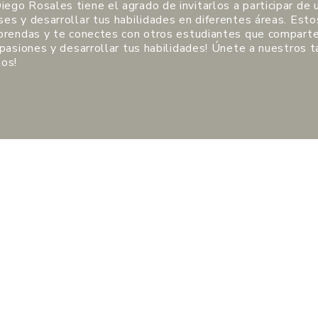
go Rosales tiene el agrado de invitarlos a participar de 
es y desarrollar tus habilidades en diferentes áreas. Esto
aprendas y te conectes con otros estudiantes que comparte
 pasiones y desarrollar tus habilidades! Únete a nuestros t
mos!