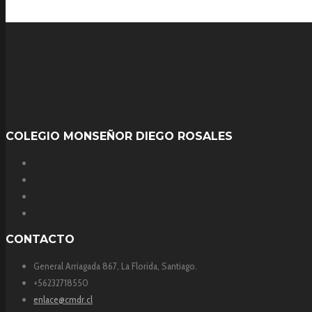
COLEGIO MONSEÑOR DIEGO ROSALES
CONTACTO
General Arriagada 867, La Florida, Santiago.
+56232718550
enlace@cmdr.cl