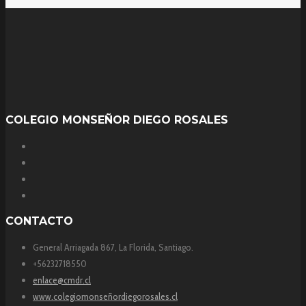
COLEGIO MONSEÑOR DIEGO ROSALES
CONTACTO
General Arriagada 867, La Florida, Santiago.
+56232718550
enlace@cmdr.cl
www.colegiomonseñordiegorosales.cl