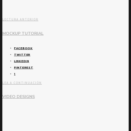
LECTURA ANTERIOR
MOCKUP TUTORIAL
FACEBOOK
TWITTER
LINKEDIN
PINTEREST
1
LEA A CONTINUACIÓN
VIDEO DESIGNS