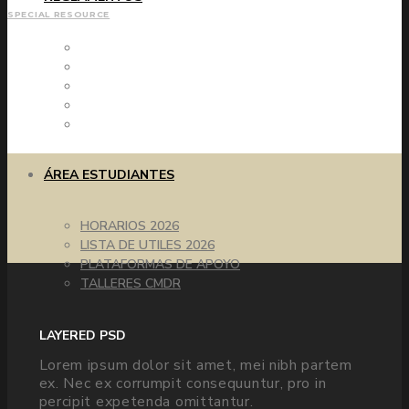
SPECIAL RESOURCE
REGLAMENTO DE EVALUACIÓN Y PROMOCIÓN
RICE BÁSICA Y MEDIA
PROTOCOLOS BÁSICA Y MEDIA
RICE PÁRVULOS
PROTOCOLOS PÁRVULOS
ÁREA ESTUDIANTES
HORARIOS 2026
LISTA DE UTILES 2026
PLATAFORMAS DE APOYO
TALLERES CMDR
LAYERED PSD
Lorem ipsum dolor sit amet, mei nibh partem
ex. Nec ex corrumpit consequuntur, pro in
percipit expetenda omittantur.