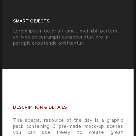
SMART OBJECTS
Lorem ipsum dolor sit amet, mei nibh partem
ex. Nec ex corrumpit consequuntur, pro in
percipit expetenda omittantur.
DESCRIPTION & DETAILS
The special resource of the day is a graphic
pack containing 3 pre-made mock-up scenes
you can use freely to create great