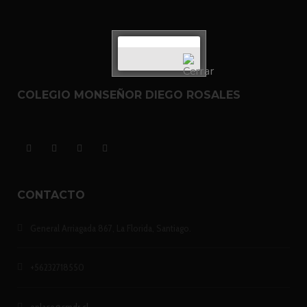
COLEGIO MONSEÑOR DIEGO ROSALES
CONTACTO
General Arriagada 867, La Florida, Santiago.
+56232718550
enlace@cmdr.cl