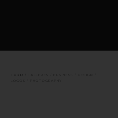
TODO
TALLERES
BUSINESS
DESIGN
LOGOS
PHOTOGRAPHY