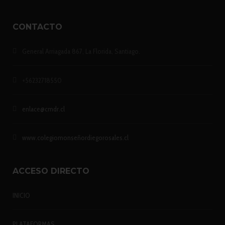
CONTACTO
General Arriagada 867, La Florida, Santiago.
+56232718550
enlace@cmdr.cl
www.colegiomonseñordiegorosales.cl
ACCESO DIRECTO
INICIO
PLATAFORMAS