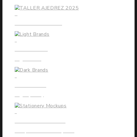
0
TALLER AJEDREZ 2025
4
LIGHT BRANDS
High Rated
6
DARK BRANDS
High Quality
4
STATIONERY MOCKUPS
Competitive Marketplace