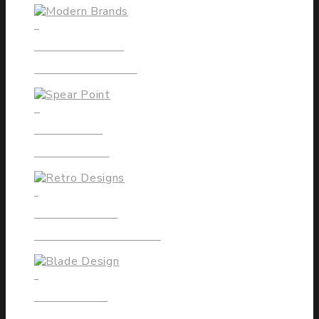
5
MODERN BRANDS
Greatives are Back
8
SPEAR POINT
We Deliver It
1
RETRO DESIGNS
Flesh Out Your Dreams
1
BLADE DESIGN