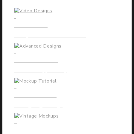
Simply Advanced #3
1
VIDEO DESIGNS
Multiple handcrafted elements
1
ADVANCED DESIGNS
Cease the Opportunity
3
MOCKUP TUTORIAL
Cutting-Edge Design
0
VINTAGE MOCKUPS