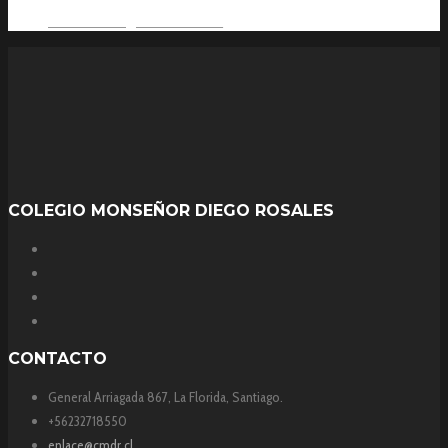
Everlasting Interaction
COLEGIO MONSEÑOR DIEGO ROSALES
CONTACTO
General Arriagada 867, La Florida, Santiago.
+56232718550
enlace@cmdr.cl