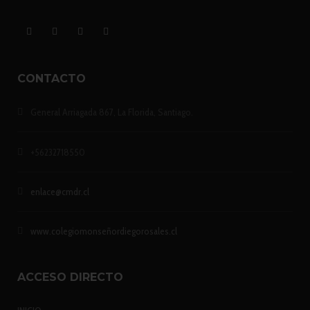
CONTACTO
General Arriagada 867, La Florida, Santiago.
+56232718550
enlace@cmdr.cl
www.colegiomonseñordiegorosales.cl
ACCESO DIRECTO