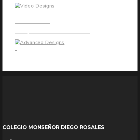
1
VIDEO DESIGNS
Multiple handcrafted elements
1
ADVANCED DESIGNS
Cease the Opportunity
COLEGIO MONSEÑOR DIEGO ROSALES