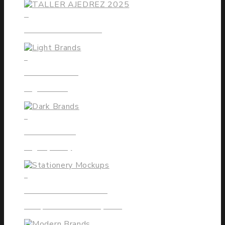
0
TALLER AJEDREZ 2025
4
LIGHT BRANDS
High Rated
6
DARK BRANDS
High Quality
4
STATIONERY MOCKUPS
Competitive Marketplace