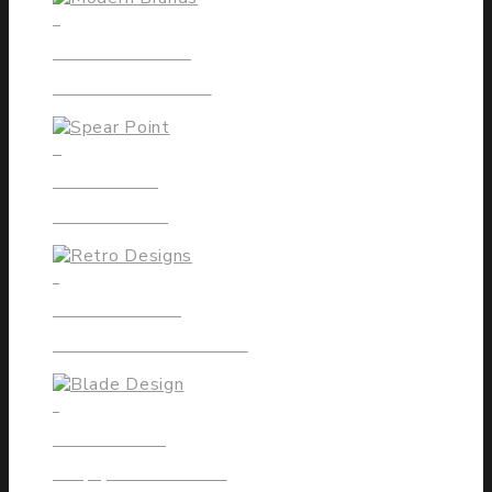
5
MODERN BRANDS
Greatives are Back
8
SPEAR POINT
We Deliver It
1
RETRO DESIGNS
Flesh Out Your Dreams
1
BLADE DESIGN
Simply Advanced #3