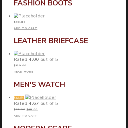
FASHION BOOTS
$
98.00
ADD TO CART
LEATHER BRIEFCASE
Rated
4.00
out of 5
$
150.00
READ MORE
MEN'S WATCH
SALE!
Rated
4.67
out of 5
$
65.00
$
48.00
ADD TO CART