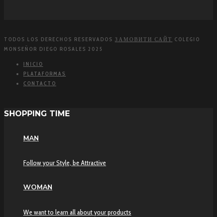
TODOS LOS DERECHOS RESERVADOS
ЗАМОВИТИ САЙТ
COLEGIO
MONSEÑOR DIEGO ROSALES 2025
INICIO
PLATAFORMAS
CONTACTO
SHOPPING TIME
MAN
Follow your Style, be Attractive
WOMAN
We want to learn all about your products