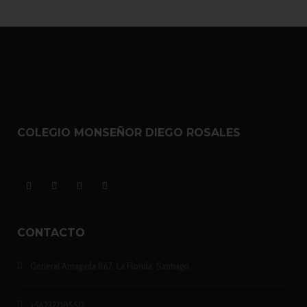
COLEGIO MONSEÑOR DIEGO ROSALES
CONTACTO
General Arriagada 867, La Florida, Santiago.
+56232718550