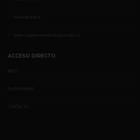
enlace@cmdr.cl
www.colegiomonseñordiegorosales.cl
ACCESO DIRECTO
INICIO
PLATAFORMAS
CONTACTO