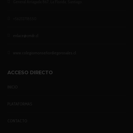
General Arriagada 867, La Florida, Santiago.
+56232718550
enlace@cmdr.cl
www.colegiomonseñordiegorosales.cl
ACCESO DIRECTO
INICIO
PLATAFORMAS
CONTACTO