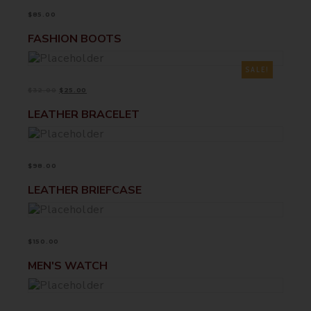
$
85.00
FASHION BOOTS
ADD TO CART
SALE!
$
32.00
$
25.00
LEATHER BRACELET
ADD TO CART
$
98.00
LEATHER BRIEFCASE
ADD TO CART
$
150.00
READ MORE
MEN'S WATCH