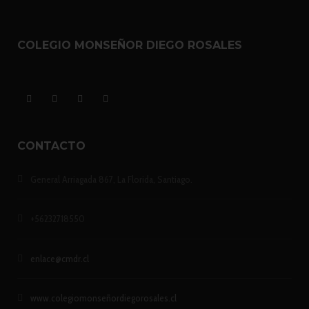
COLEGIO MONSEÑOR DIEGO ROSALES
CONTACTO
General Arriagada 867, La Florida, Santiago.
+56232718550
enlace@cmdr.cl
www.colegiomonseñordiegorosales.cl