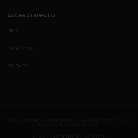
ACCESO DIRECTO
INICIO
PLATAFORMAS
CONTACTO
TODOS LOS DERECHOS RESERVADOS
ЗАМОВИТИ САЙТ
COLEGIO
MONSEÑOR DIEGO ROSALES 2025
INICIO
PLATAFORMAS
CONTACTO