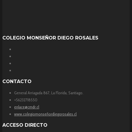
COLEGIO MONSEÑOR DIEGO ROSALES
CONTACTO
General Arriagada 867, La Florida, Santiago.
+56232718550
enlace@cmdr.cl
www.colegiomonseñordiegorosales.cl
ACCESO DIRECTO