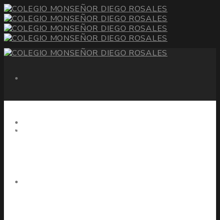
CART
One Step Closer to your Order
INICIO