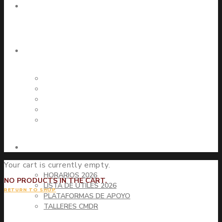
PROYECTO EDUCATIVO
REGLAMENTOS
REGLAMENTO DE EVALUACIÓN Y PROMOCIÓN
RICE BÁSICA Y MEDIA
PROTOCOLOS BÁSICA Y MEDIA
RICE PÁRVULOS
PROTOCOLOS PÁRVULOS
ÁREA ESTUDIANTES
Your cart is currently empty.
HORARIOS 2026
NO PRODUCTS IN THE CART.
LISTA DE UTILES 2026
RETURN TO SHOP
PLATAFORMAS DE APOYO
TALLERES CMDR