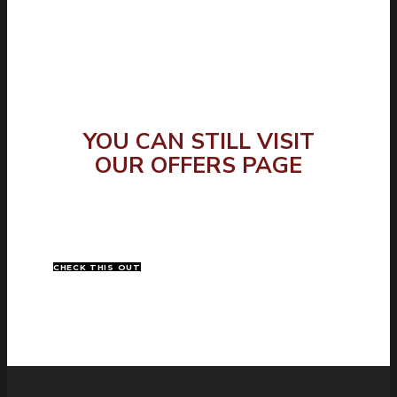
YOU CAN STILL VISIT
OUR OFFERS PAGE
VIDE PARTIENDO AD CUM, QUO
DICTA CORPORA EFFICIANTUR NE.
VEL CLITA ACCUSATA ET
CHECK THIS OUT