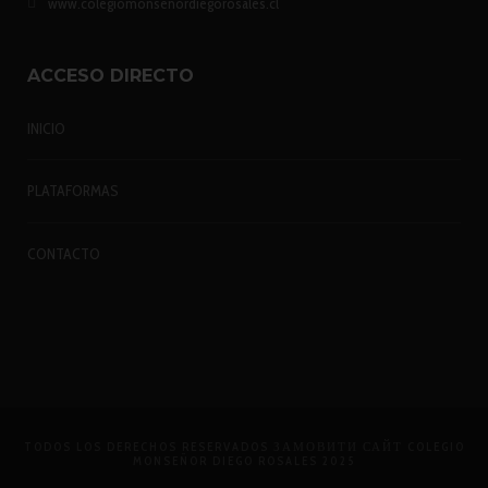
www.colegiomonseñordiegorosales.cl
ACCESO DIRECTO
INICIO
PLATAFORMAS
CONTACTO
TODOS LOS DERECHOS RESERVADOS
ЗАМОВИТИ САЙТ
COLEGIO
MONSEÑOR DIEGO ROSALES 2025