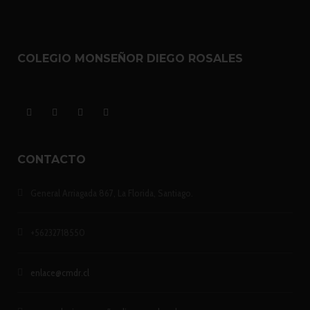
COLEGIO MONSEÑOR DIEGO ROSALES
CONTACTO
General Arriagada 867, La Florida, Santiago.
+56232718550
enlace@cmdr.cl