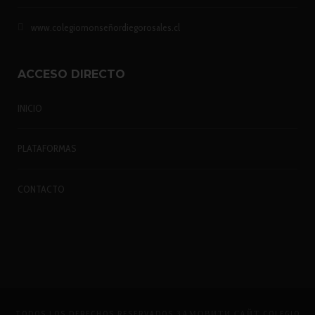
www.colegiomonseñordiegorosales.cl
ACCESO DIRECTO
INICIO
PLATAFORMAS
CONTACTO
TODOS LOS DERECHOS RESERVADOS
ЗАМОВИТИ САЙТ
COLEGIO