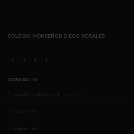
COLEGIO MONSEÑOR DIEGO ROSALES
CONTACTO
General Arriagada 867, La Florida, Santiago.
+56232718550
enlace@cmdr.cl